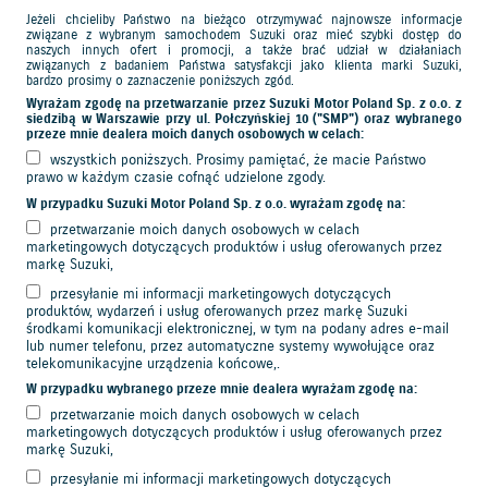
Jeżeli chcieliby Państwo na bieżąco otrzymywać najnowsze informacje
związane z wybranym samochodem Suzuki oraz mieć szybki dostęp do
naszych innych ofert i promocji, a także brać udział w działaniach
związanych z badaniem Państwa satysfakcji jako klienta marki Suzuki,
bardzo prosimy o zaznaczenie poniższych zgód.
Wyrażam zgodę na przetwarzanie przez Suzuki Motor Poland Sp. z o.o. z
siedzibą w Warszawie przy ul. Połczyńskiej 10 ("SMP") oraz wybranego
przeze mnie dealera moich danych osobowych w celach:
wszystkich poniższych. Prosimy pamiętać, że macie Państwo
prawo w każdym czasie cofnąć udzielone zgody.
W przypadku Suzuki Motor Poland Sp. z o.o. wyrażam zgodę na:
przetwarzanie moich danych osobowych w celach
marketingowych dotyczących produktów i usług oferowanych przez
markę Suzuki,
przesyłanie mi informacji marketingowych dotyczących
produktów, wydarzeń i usług oferowanych przez markę Suzuki
środkami komunikacji elektronicznej, w tym na podany adres e-mail
lub numer telefonu, przez automatyczne systemy wywołujące oraz
telekomunikacyjne urządzenia końcowe,.
W przypadku wybranego przeze mnie dealera wyrażam zgodę na:
przetwarzanie moich danych osobowych w celach
marketingowych dotyczących produktów i usług oferowanych przez
markę Suzuki,
przesyłanie mi informacji marketingowych dotyczących