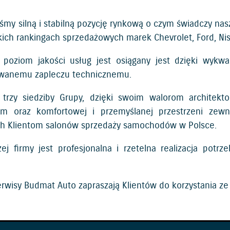
śmy silną i stabilną pozycję rynkową o czym świadczy nas
kich rankingach sprzedażowych marek Chevrolet, Ford, Nis
 poziom jakości usług jest osiągany jest dzięki wyk
wanemu zapleczu technicznemu.
 trzy siedziby Grupy, dzięki swoim walorom architekt
jom oraz komfortowej i przemyślanej przestrzeni zewn
ch Klientom salonów sprzedaży samochodów w Polsce.
zej firmy jest profesjonalna i rzetelna realizacja pot
erwisy Budmat Auto zapraszają Klientów do korzystania ze