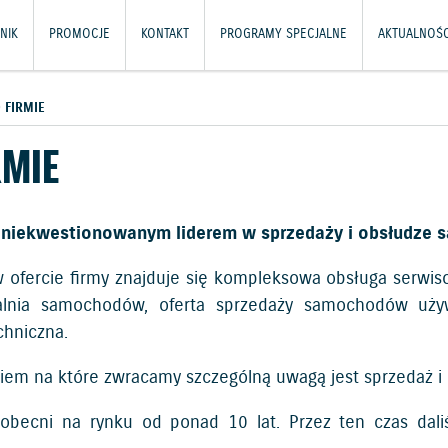
NIK
PROMOCJE
KONTAKT
PROGRAMY SPECJALNE
AKTUALNOŚC
 FIRMIE
RMIE
 niekwestionowanym liderem w sprzedaży i obsłudze 
 ofercie firmy znajduje się kompleksowa obsługa serwisow
alnia samochodów, oferta sprzedaży samochodów uż
hniczna.
iem na które zwracamy szczególną uwagą jest sprzedaż i
obecni na rynku od ponad 10 lat. Przez ten czas dali