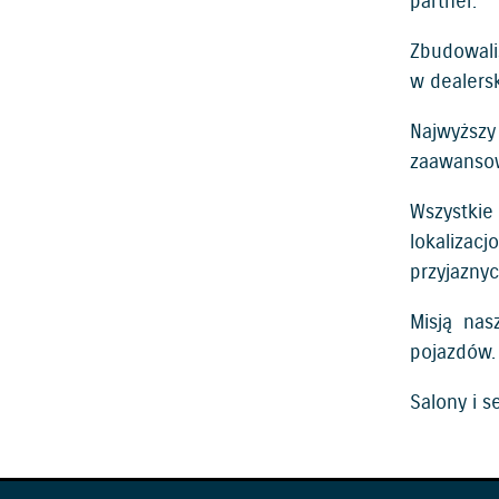
partner.
Zbudowali
w dealers
Najwyższy
zaawanso
Wszystkie
lokalizac
przyjazny
Misją nas
pojazdów.
Salony i s