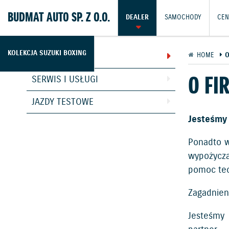
BUDMAT AUTO SP. Z O.O.
DEALER
SAMOCHODY
CEN
KOLEKCJA SUZUKI BOXING
O FIRMIE
HOME
O
O FI
SERWIS I USŁUGI
JAZDY TESTOWE
Jesteśmy
Ponadto w
wypożycz
pomoc tec
Zagadnien
Jesteśmy 