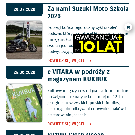
Za nami Suzuki Moto Szkoła
20.07.2026
2026
Dobiegł końca tegoroczny cykl szkoleń,
podczas których motocykliści rozwijali swoje
umiejętności, lepiej poznali możliwości
swoich jednośladów oraz zdobyli wiedzę
podwyższającą bezpieczeństwo na drogach.
DOWIEDZ SIĘ WIĘCEJ
e VITARA w podróży z
25.06.2026
magazynem KUKBUK
Kultowy magazyn i wiodąca platforma online
poświęcona tematyce kulinarnej od 13 lat
jest głosem wszystkich polskich foodies,
inspirując do odkrywania nowych smaków i
celebrowania jedzenia.
DOWIEDZ SIĘ WIĘCEJ