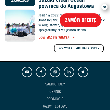
Suzuki Clean Ocean
23.06.2026
powraca do Augustowa
Jesienią 2022 roku pierwsza polska edycja
globalnej akcji Suzuki Clean Ocean odbyła się
w Augustowie, gdzie z młodzieżą szkolną
sprzątaliśmy brzeg jeziora Necko.
DOWIEDZ SIĘ WIĘCEJ
WSZYSTKIE AKTUALNOŚCI
SAMOCHODY
CENNIK
PROMOCJE
JAZDY TESTOWE