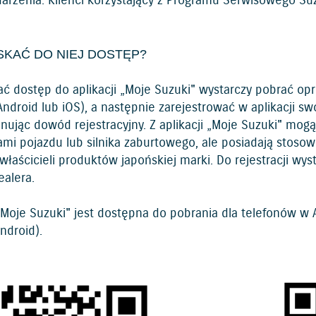
darzenia. Klienci korzystający z Programu Serwisowego Suz
.
SKAĆ DO NIEJ DOSTĘP?
ać dostęp do aplikacji „Moje Suzuki" wystarczy pobrać o
Android lub iOS), a następnie zarejestrować w aplikacji 
nując dowód rejestracyjny. Z aplikacji „Moje Suzuki" mogą
ami pojazdu lub silnika zaburtowego, ale posiadają stoso
 właścicieli produktów japońskiej marki. Do rejestracji 
ealera.
„Moje Suzuki" jest dostępna do pobrania dla telefonów w 
ndroid).