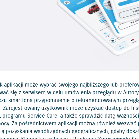
k aplikacji może wybrać swojego najbliższego lub prefero
wać się z serwisem w celu umówienia przeglądu w Autoryz
czu smartfona przypomnienie o rekomendowanym przegląd
. Zarejestrowany użytkownik może uzyskać dostęp do histo
j, programu Service Care, a także sprawdzić datę ważnośc
ocy. Za pośrednictwem aplikacji można również wezwać 
ią pozyskania współrzędnych geograficznych, gdyby dosz