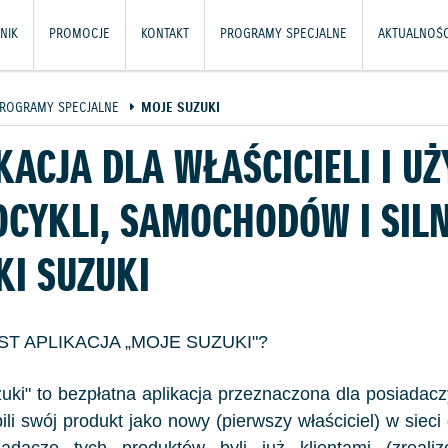
NIK
PROMOCJE
KONTAKT
PROGRAMY SPECJALNE
AKTUALNOŚC
ROGRAMY SPECJALNE
MOJE SUZUKI
KACJA DLA WŁAŚCICIELI I 
CYKLI, SAMOCHODÓW I SIL
I SUZUKI
ST APLIKACJA „MOJE SUZUKI"?
uki" to bezpłatna aplikacja przeznaczona dla posiadac
pili swój produkt jako nowy (pierwszy właściciel) w siec
iadacze tych produktów byli już klientami (zreali