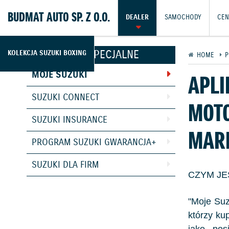
BUDMAT AUTO SP. Z O.O.
DEALER
SAMOCHODY
CEN
PROGRAMY SPECJALNE
KOLEKCJA SUZUKI BOXING
HOME
P
MOJE SUZUKI
APLI
SUZUKI CONNECT
MOTO
SUZUKI INSURANCE
MARK
PROGRAM SUZUKI GWARANCJA+
SUZUKI DLA FIRM
CZYM JE
"Moje Suz
którzy ku
jako pos