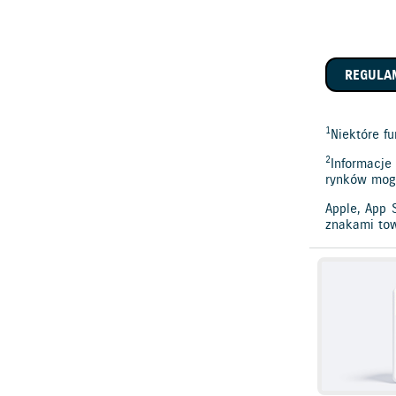
REGULA
1
Niektóre f
2
Informacje
rynków mogą
Apple, App 
znakami tow