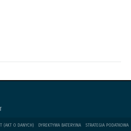
T
T (AKT O DANYCH)
DYREKTYWA BATERYJNA
STRATEGIA PODATKOWA