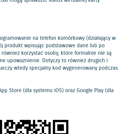
uki mogą sprawdzić status wirtualnej karty
programowanie na telefon komórkowy (działający w
swój produkt wpisując podstawowe dane lub po
 również korzystać osoby, które formalnie nie są
wne upoważnienie. Dotyczy to również drugich i
wystarczy wtedy specjalny kod wygenerowany podczas
App Store (dla systemu iOS) oraz Google Play (dla