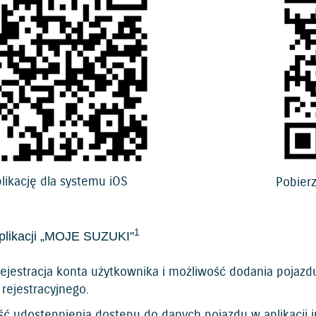
likację dla systemu iOS
Pobierz
1
plikacji „MOJE SUZUKI"
ejestracja konta użytkownika i możliwość dodania pojazdu/
rejestracyjnego.
ść udostępnienia dostępu do danych pojazdu w aplikacji