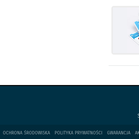
OCHRONA ŚRODOWISKA
POLITYKA PRYWATNOŚCI
GWARANCJA
A