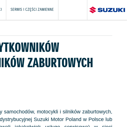
I
SERWIS I CZĘŚCI ZAMIENNE
UŻYTKOWNIKÓW
NIKÓW ZABURTOWYCH
zy samochodów, motocykli i silników zaburtowych,
i dystrybucyjnej Suzuki Motor Poland w Polsce lub
zowali jakąkolwiek usługę serwisową) w sieci