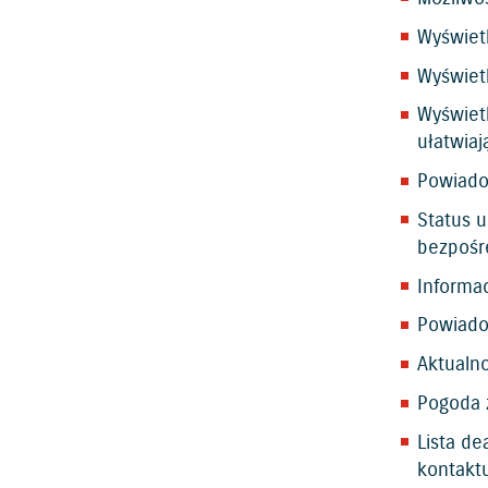
Wyświetl
Wyświetl
Wyświet
ułatwia
Powiado
Status 
bezpośre
Informac
Powiado
Aktualn
Pogoda 
Lista d
kontakt