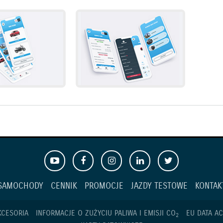
SAMOCHODY
CENNIK
PROMOCJE
JAZDY TESTOWE
KONTAK
KCESORIA
INFORMACJE O ZUŻYCIU PALIWA I EMISJI CO
EU DATA AC
2