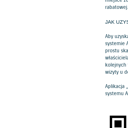
miejsce z
rabatowej
JAK UZY
Aby uzysk
systemie 
prostu ska
właściciel
kolejnych
wizyty u d
Aplikacja 
systemu A