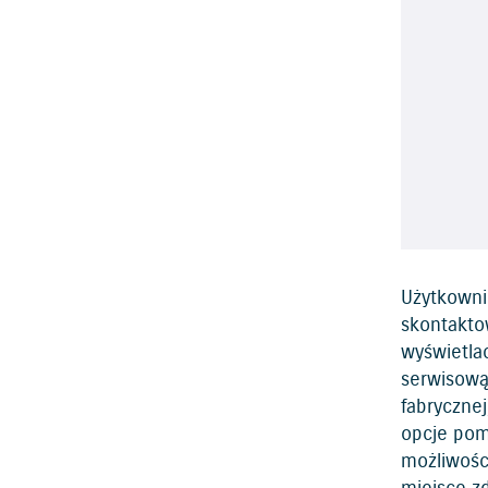
Użytkowni
skontakto
wyświetla
serwisową
fabryczne
opcje pom
możliwośc